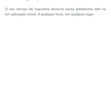
O seu serviço de requisitos técnicos numa
plataforma web
ou
em
aplicação móvel
. A qualquer hora, em qualquer lugar.
Serviço
Um serviço de consultoria flexível e ajustado à
realidade dos processos e necessidades de cada
cliente.
Personalizado
e
especializado
na gestão de
requisitos técnicos (requisitos legais, estatutários e